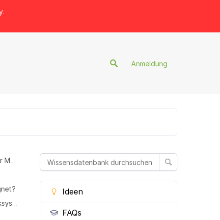
y.
Anmeldung
Ist eine Installation von Oxygen.Q auf meinem PC oder Mac notwendig?
gnet?
Ideen
Ist eine Integration von Oxygen.Q in bestehende Kliniksysteme möglich?
FAQs