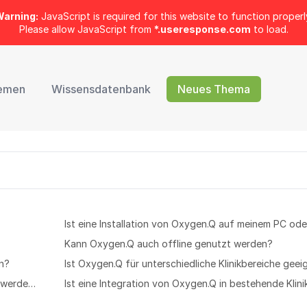
arning:
JavaScript is required for this website to function properl
Please allow JavaScript from
*.useresponse.com
to load.
emen
Wissensdatenbank
Neues Thema
Kann Oxygen.Q auch offline genutzt werden?
n?
Ist Oxygen.Q für unterschiedliche Klinikbereiche geei
Kann Oxygen.Q mit Terminmanagement kombiniert werden?