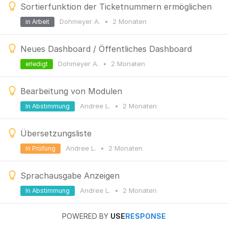
Sortierfunktion der Ticketnummern ermöglichen
Dohmeyer A.
•
2 Monaten
in Arbeit
Neues Dashboard / Öffentliches Dashboard
Dohmeyer A.
•
2 Monaten
erledigt
Bearbeitung von Modulen
Andree L.
•
2 Monaten
In Abstimmung
Übersetzungsliste
Andree L.
•
2 Monaten
in Prüfung
Sprachausgabe Anzeigen
Andree L.
•
2 Monaten
In Abstimmung
POWERED BY
USE
RESPONSE