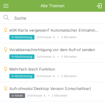
Alle Themen
eGK-Karte vergessen? Automatischer Entnahme-Hinweis am Terminal
Dohmeyer A.
•
2 Monaten
In Abstimmung
Vorabbenachrichtigung vor dem Aufruf senden
Dohmeyer A.
•
2 Monaten
In Abstimmung
Mehrfach lösch Funktion
Dohmeyer A.
•
2 Monaten
In Abstimmung
Aufrufmodul Desktop Version (Umschaltbar)
Dohmeyer A.
•
2 Monaten
in Arbeit