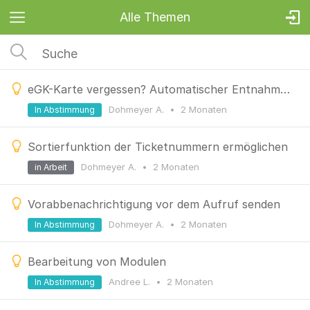
Alle Themen
eGK-Karte vergessen? Automatischer Entnahme-Hinweis am Terminal
Dohmeyer A.
•
2 Monaten
In Abstimmung
Sortierfunktion der Ticketnummern ermöglichen
Dohmeyer A.
•
2 Monaten
in Arbeit
Vorabbenachrichtigung vor dem Aufruf senden
Dohmeyer A.
•
2 Monaten
In Abstimmung
Bearbeitung von Modulen
Andree L.
•
2 Monaten
In Abstimmung