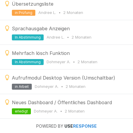
Übersetzungsliste
Andree L.
•
2 Monaten
in Prüfung
Sprachausgabe Anzeigen
Andree L.
•
2 Monaten
In Abstimmung
Mehrfach lösch Funktion
Dohmeyer A.
•
2 Monaten
In Abstimmung
Aufrufmodul Desktop Version (Umschaltbar)
Dohmeyer A.
•
2 Monaten
in Arbeit
Neues Dashboard / Öffentliches Dashboard
Dohmeyer A.
•
2 Monaten
erledigt
POWERED BY
USE
RESPONSE